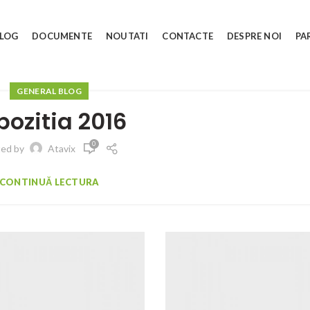
Компания Ispan-Lux намерена
запустить завод Santek в Тараклии
LOG
DOCUMENTE
NOUTATI
CONTACTE
DESPRE NOI
PA
0
Posted by
Atavix
GENERAL BLOG
pozitia 2016
0
ted by
Atavix
CONTINUĂ LECTURA