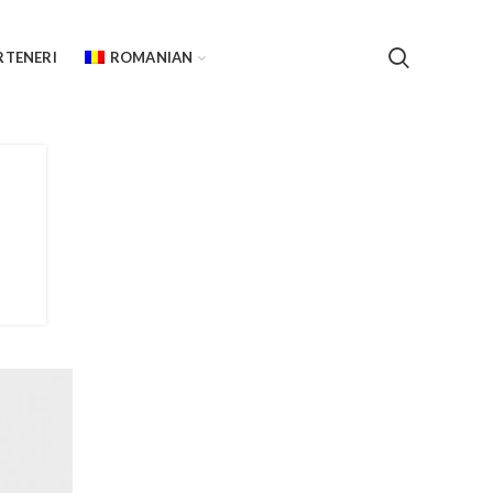
Keramo Rosso выходит на внешние
рынки
RTENERI
ROMANIAN
Posted by
Atavix