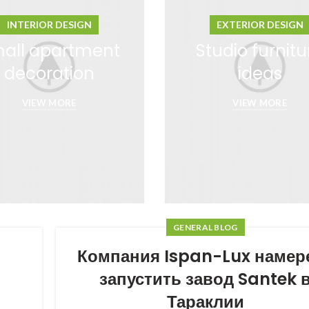
INTERIOR DESIGN
EXTERIOR DESIGN
all apartment
Studio furnitu
decoration
ideas
VIEW MORE
VIEW MORE
GENERAL BLOG
Компания Ispan-Lux намер
запустить завод Santek 
Тараклии