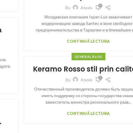
0
By
Atavix
Молдавская компания Ispan-Lux заканчивает
модернизацию завода Santec в зоне свободно
а
предпринимательства в Тараклии и в ближайшее вр
CONTINUĂ LECTURA
GENERAL BLOG
еле
дукта
Keramo Rosso stil prin cali
0
By
Atavix
Отечественный производитель должен быть защи
иметь поддержку со стороны государства сказ
заместитель министра регионального разв...
CONTINUĂ LECTURA
.