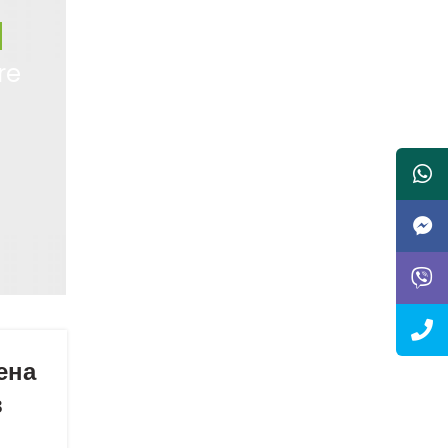
re
ена
в