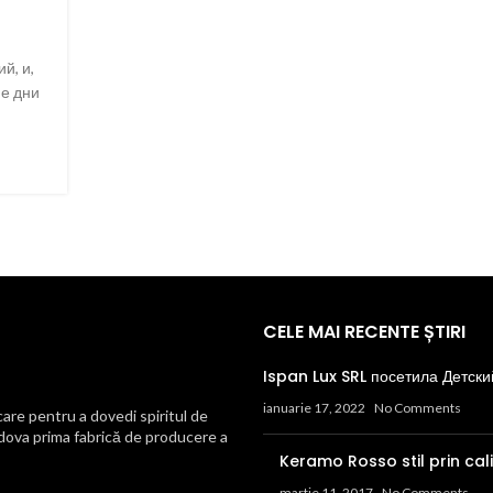
й, и,
ие дни
CELE MAI RECENTE ȘTIRI
Ispan Lux SRL посетила Детски
ianuarie 17, 2022
No Comments
re pentru a dovedi spiritul de
ldova prima fabrică de producere a
Keramo Rosso stil prin cal
martie 11, 2017
No Comments