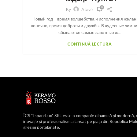
0
By
Atavix
Новый год – время волшебства и исполнения желани
конечно, время доброты и дружбы. В чудесные зимн
сбываются самые заветные ж...
CONTINUĂ LECTURA
ÎCS “Ispan-Lux” SRL este o companie dinamică și modernă, ca
inovație și profesionalism a lansat pe piața din Republica Mo
gresiei porțelanate.