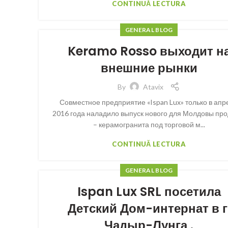
CONTINUĂ LECTURA
GENERAL BLOG
Keramo Rosso выходит н
внешние рынки
By
Atavix
Совместное предприятие «Ispan Lux» только в апр
2016 года наладило выпуск нового для Молдовы про
– керамогранита под торговой м...
CONTINUĂ LECTURA
GENERAL BLOG
Ispan Lux SRL посетила
Детский Дом-интернат в г
Чадыр-Лунга .