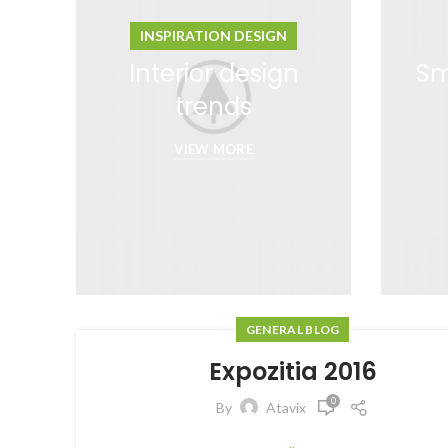
INSPIRATION DESIGN
Interior design
Sm
trends
VIEW MORE
GENERAL BLOG
Expozitia 2016
0
By
Atavix