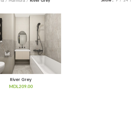
ină
Marmură
River Grey
River Grey
MDL
209.00