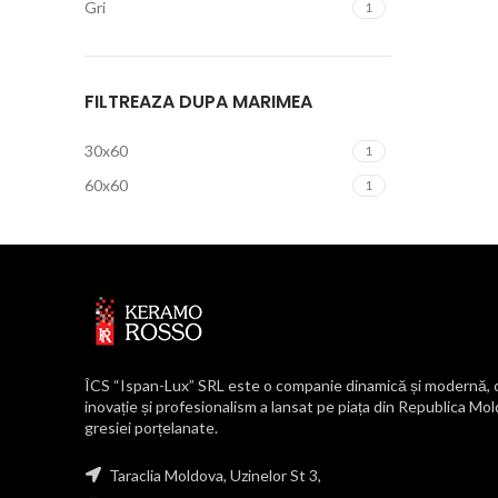
Gri
1
FILTREAZA DUPA MARIMEA
30x60
1
60x60
1
ÎCS “Ispan-Lux” SRL este o companie dinamică și modernă, ca
inovație și profesionalism a lansat pe piața din Republica Mo
gresiei porțelanate.
Taraclia Moldova, Uzinelor St 3,