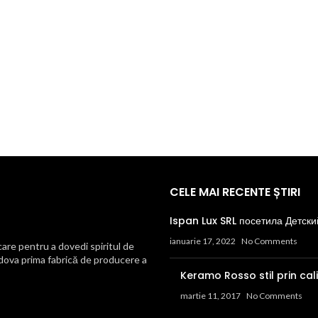
CELE MAI RECENTE ȘTIRI
Ispan Lux SRL посетила Детски
ianuarie 17, 2022
No Comments
re pentru a dovedi spiritul de
ldova prima fabrică de producere a
Keramo Rosso stil prin cal
martie 11, 2017
No Comments