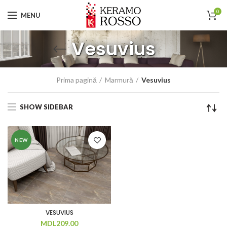
0
MENU
Vesuvius
Prima pagină
Marmură
Vesuvius
SHOW SIDEBAR
NEW
VESUVIUS
MDL
209.00