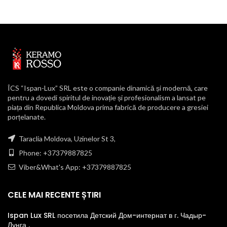
ÎCS “Ispan-Lux” SRL este o companie dinamică și modernă, care
pentru a dovedi spiritul de inovație și profesionalism a lansat pe
piața din Republica Moldova prima fabrică de producere a gresiei
porțelanate.
Taraclia Moldova, Uzinelor St 3,
Phone: +37379887825
Viber&What's App: +37379887825
CELE MAI RECENTE ȘTIRI
Ispan Lux SRL посетила Детский Дом-интернат в г. Чадыр-
Лунга .