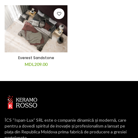
Everest Sandstone
MDL
209.00
ÎCS “Ispan-Lux” SRL este o companie dinamică și modernă, care
pentru a dovedi spiritul de inovație și profesionalism a lansat pe
piața din Republica Moldova prima fabrică de producere a gresiei
porțelanate.